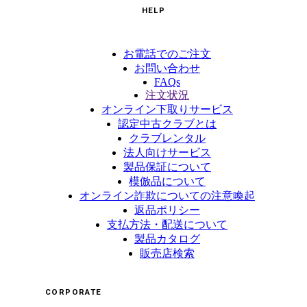
HELP
お電話でのご注文
お問い合わせ
FAQs
注文状況
オンライン下取りサービス
認定中古クラブとは
クラブレンタル
法人向けサービス
製品保証について
模倣品について
オンライン詐欺についての注意喚起
返品ポリシー
支払方法・配送について
製品カタログ
販売店検索
CORPORATE