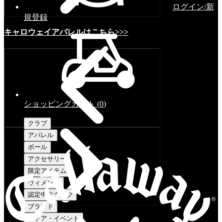
ログイン/新
規登録
キャロウェイアパレルはこちら>>>
ショッピングカート
(
0
)
クラブ
アパレル
ボール
アクセサリー
限定アイテム
ウィメンズ
認定中古クラブ
ブランド
ストア・イベント