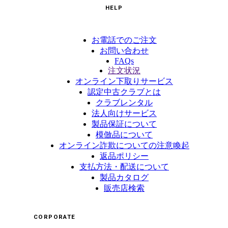
HELP
お電話でのご注文
お問い合わせ
FAQs
注文状況
オンライン下取りサービス
認定中古クラブとは
クラブレンタル
法人向けサービス
製品保証について
模倣品について
オンライン詐欺についての注意喚起
返品ポリシー
支払方法・配送について
製品カタログ
販売店検索
CORPORATE