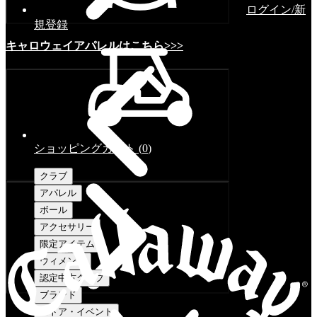
ログイン/新
規登録
キャロウェイアパレルはこちら>>>
ショッピングカート
(
0
)
クラブ
アパレル
ボール
アクセサリー
限定アイテム
ウィメンズ
認定中古クラブ
ブランド
ストア・イベント