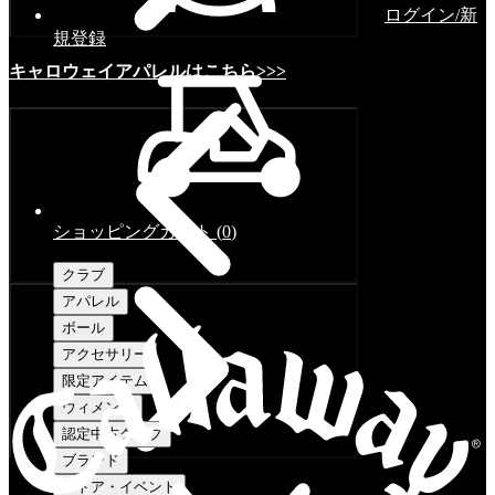
ログイン/新
規登録
キャロウェイアパレルはこちら>>>
ショッピングカート
(
0
)
クラブ
アパレル
ボール
アクセサリー
限定アイテム
ウィメンズ
認定中古クラブ
ブランド
ストア・イベント