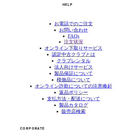
HELP
お電話でのご注文
お問い合わせ
FAQs
注文状況
オンライン下取りサービス
認定中古クラブとは
クラブレンタル
法人向けサービス
製品保証について
模倣品について
オンライン詐欺についての注意喚起
返品ポリシー
支払方法・配送について
製品カタログ
販売店検索
CORPORATE