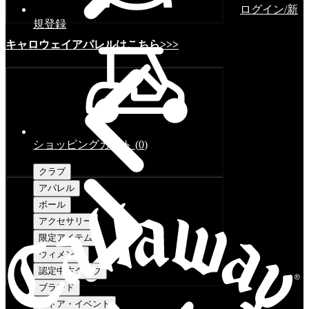
ログイン/新
規登録
キャロウェイアパレルはこちら>>>
ショッピングカート
(
0
)
クラブ
アパレル
ボール
アクセサリー
限定アイテム
ウィメンズ
認定中古クラブ
ブランド
ストア・イベント