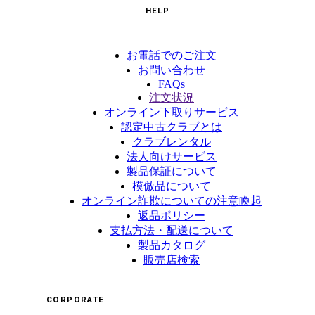
HELP
お電話でのご注文
お問い合わせ
FAQs
注文状況
オンライン下取りサービス
認定中古クラブとは
クラブレンタル
法人向けサービス
製品保証について
模倣品について
オンライン詐欺についての注意喚起
返品ポリシー
支払方法・配送について
製品カタログ
販売店検索
CORPORATE