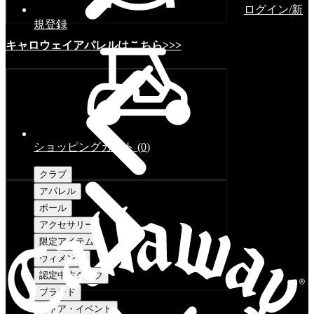
ログイン/新
規登録
キャロウェイアパレルはこちら>>>
ショッピングカート
(
0
)
クラブ
アパレル
ボール
アクセサリー
限定アイテム
ウィメンズ
認定中古クラブ
ブランド
ストア・イベント