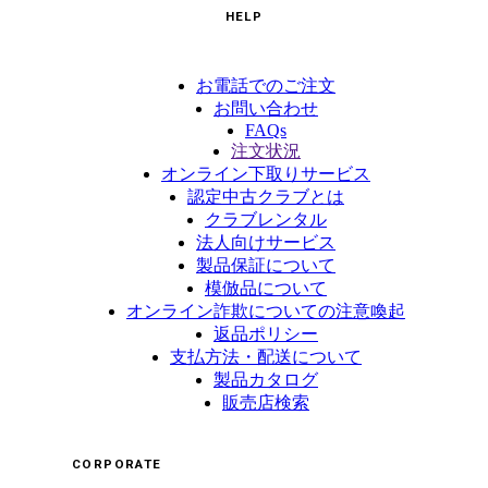
HELP
お電話でのご注文
お問い合わせ
FAQs
注文状況
オンライン下取りサービス
認定中古クラブとは
クラブレンタル
法人向けサービス
製品保証について
模倣品について
オンライン詐欺についての注意喚起
返品ポリシー
支払方法・配送について
製品カタログ
販売店検索
CORPORATE