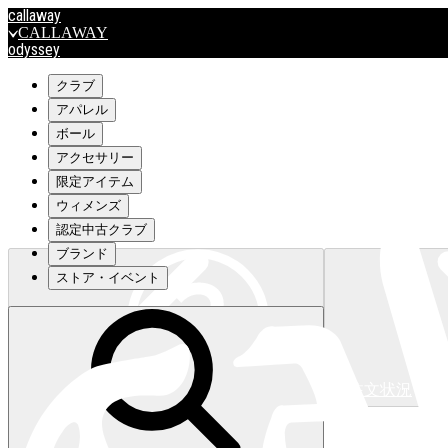
callaway
CALLAWAY
odyssey
ODYSSEY
travismathew
クラブ
アパレル
ボール
outlet
アクセサリー
OUTLET
限定アイテム
ウィメンズ
キャロウェイアパレルはこちら>>>
認定中古クラブ
ブランド
ストア・イベント
注文状況
キャロウェイアパレルはこちら>>>