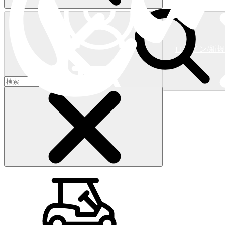
ログイン/新
ショッピングカート
(
0
)