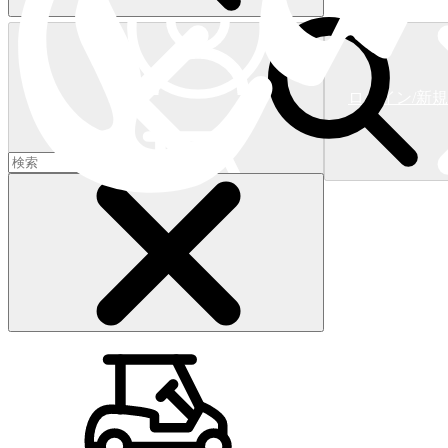
ログイン/新
ショッピングカート
(
0
)