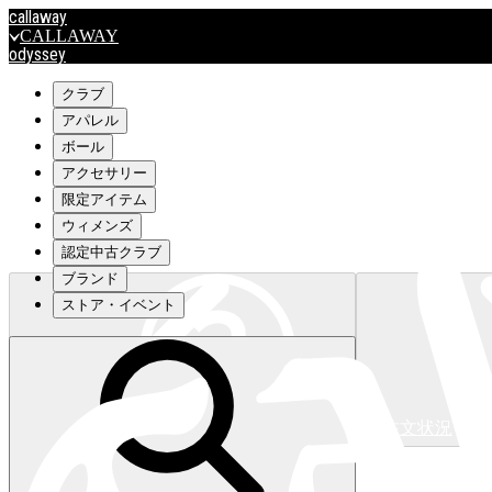
callaway
CALLAWAY
odyssey
ODYSSEY
travismathew
クラブ
アパレル
ボール
outlet
アクセサリー
OUTLET
限定アイテム
ウィメンズ
キャロウェイアパレルはこちら>>>
認定中古クラブ
ブランド
ストア・イベント
注文状況
キャロウェイアパレルはこちら>>>