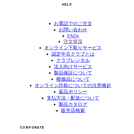
HELP
お電話でのご注文
お問い合わせ
FAQs
注文状況
オンライン下取りサービス
認定中古クラブとは
クラブレンタル
法人向けサービス
製品保証について
模倣品について
オンライン詐欺についての注意喚起
返品ポリシー
支払方法・配送について
製品カタログ
販売店検索
CORPORATE