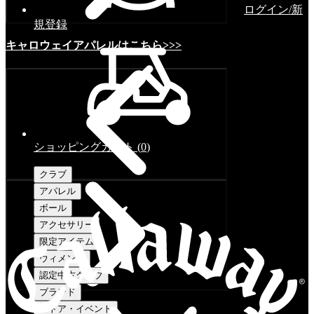
ログイン/新
規登録
キャロウェイアパレルはこちら>>>
ショッピングカート
(
0
)
クラブ
アパレル
ボール
アクセサリー
限定アイテム
ウィメンズ
認定中古クラブ
ブランド
ストア・イベント