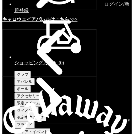
ログイン/新
規登録
キャロウェイアパレルはこちら>>>
ショッピングカート
(
0
)
クラブ
アパレル
ボール
アクセサリー
限定アイテム
ウィメンズ
認定中古クラブ
ブランド
ストア・イベント