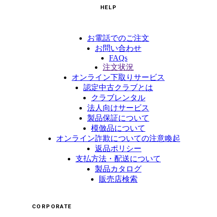
HELP
お電話でのご注文
お問い合わせ
FAQs
注文状況
オンライン下取りサービス
認定中古クラブとは
クラブレンタル
法人向けサービス
製品保証について
模倣品について
オンライン詐欺についての注意喚起
返品ポリシー
支払方法・配送について
製品カタログ
販売店検索
CORPORATE