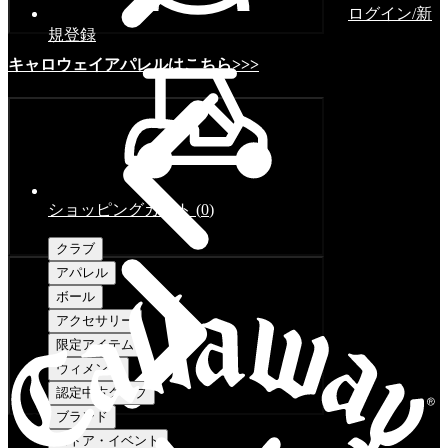
ログイン/新
規登録
キャロウェイアパレルはこちら>>>
ショッピングカート
(
0
)
クラブ
アパレル
ボール
アクセサリー
限定アイテム
ウィメンズ
認定中古クラブ
ブランド
ストア・イベント