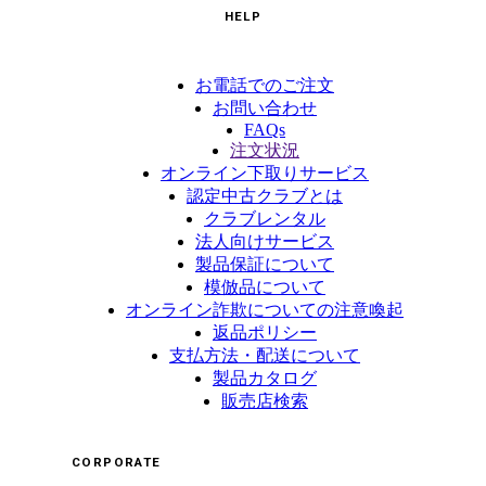
HELP
お電話でのご注文
お問い合わせ
FAQs
注文状況
オンライン下取りサービス
認定中古クラブとは
クラブレンタル
法人向けサービス
製品保証について
模倣品について
オンライン詐欺についての注意喚起
返品ポリシー
支払方法・配送について
製品カタログ
販売店検索
CORPORATE