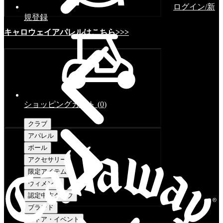
ログイン/新
規登録
キャロウェイアパレルはこちら>>>
ショッピングカート
(
0
)
クラブ
アパレル
ボール
アクセサリー
限定アイテム
ウィメンズ
認定中古クラブ
ブランド
ストア・イベント