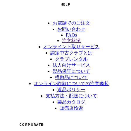
HELP
お電話でのご注文
お問い合わせ
FAQs
注文状況
オンライン下取りサービス
認定中古クラブとは
クラブレンタル
法人向けサービス
製品保証について
模倣品について
オンライン詐欺についての注意喚起
返品ポリシー
支払方法・配送について
製品カタログ
販売店検索
CORPORATE