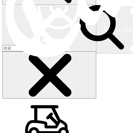
ログイン/新
ショッピングカート
(
0
)