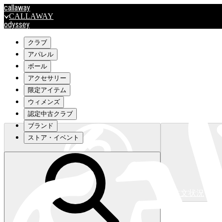
callaway
CALLAWAY
odyssey
ODYSSEY
travismathew
クラブ
アパレル
ボール
outlet
アクセサリー
OUTLET
限定アイテム
ウィメンズ
キャロウェイアパレルはこちら>>>
認定中古クラブ
ブランド
ストア・イベント
注文状況
キャロウェイアパレルはこちら>>>