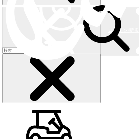
ログイン/新
ショッピングカート
(
0
)