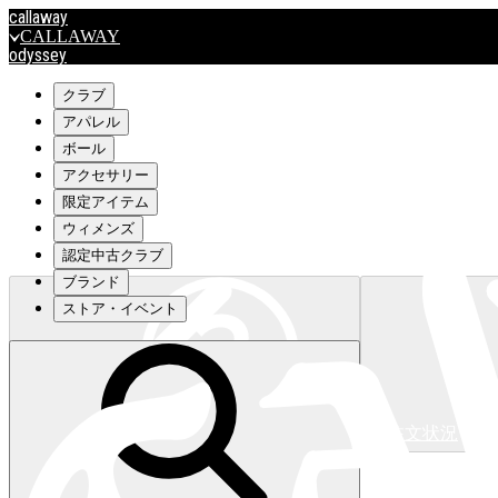
callaway
CALLAWAY
odyssey
ODYSSEY
travismathew
クラブ
アパレル
ボール
outlet
アクセサリー
OUTLET
限定アイテム
ウィメンズ
キャロウェイアパレルはこちら>>>
認定中古クラブ
ブランド
ストア・イベント
注文状況
キャロウェイアパレルはこちら>>>