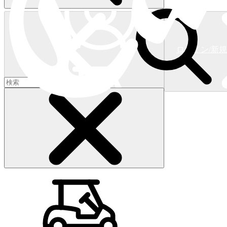
ログイン/新
ショッピングカート
(
0
)