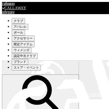
callaway
CALLAWAY
odyssey
ODYSSEY
travismathew
クラブ
アパレル
ボール
outlet
アクセサリー
OUTLET
限定アイテム
ウィメンズ
キャロウェイアパレルはこちら>>>
認定中古クラブ
ブランド
ストア・イベント
注文状況
キャロウェイアパレルはこちら>>>