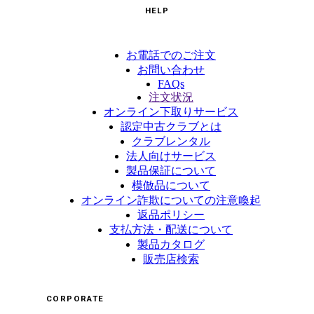
HELP
お電話でのご注文
お問い合わせ
FAQs
注文状況
オンライン下取りサービス
認定中古クラブとは
クラブレンタル
法人向けサービス
製品保証について
模倣品について
オンライン詐欺についての注意喚起
返品ポリシー
支払方法・配送について
製品カタログ
販売店検索
CORPORATE