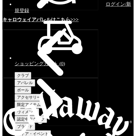
ログイン/新
規登録
キャロウェイアパレルはこちら>>>
ショッピングカート
(
0
)
クラブ
アパレル
ボール
アクセサリー
限定アイテム
ウィメンズ
認定中古クラブ
ブランド
ストア・イベント