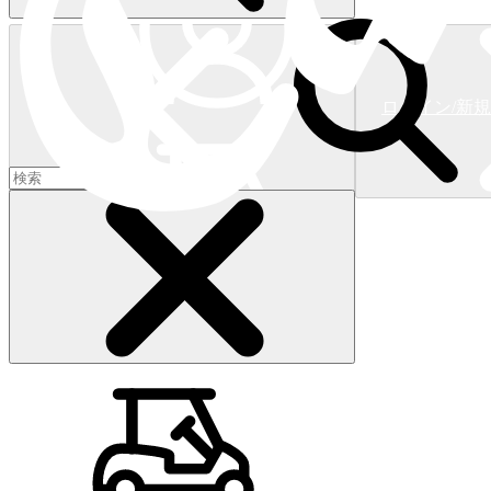
ログイン/新
ショッピングカート
(
0
)