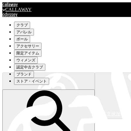
callaway
CALLAWAY
odyssey
ODYSSEY
travismathew
クラブ
アパレル
ボール
outlet
アクセサリー
OUTLET
限定アイテム
ウィメンズ
キャロウェイアパレルはこちら>>>
認定中古クラブ
ブランド
ストア・イベント
注文状況
キャロウェイアパレルはこちら>>>