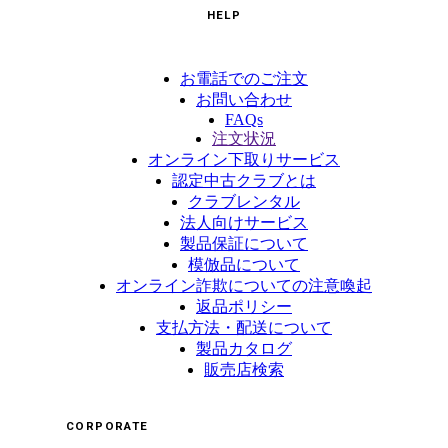
HELP
お電話でのご注文
お問い合わせ
FAQs
注文状況
オンライン下取りサービス
認定中古クラブとは
クラブレンタル
法人向けサービス
製品保証について
模倣品について
オンライン詐欺についての注意喚起
返品ポリシー
支払方法・配送について
製品カタログ
販売店検索
CORPORATE