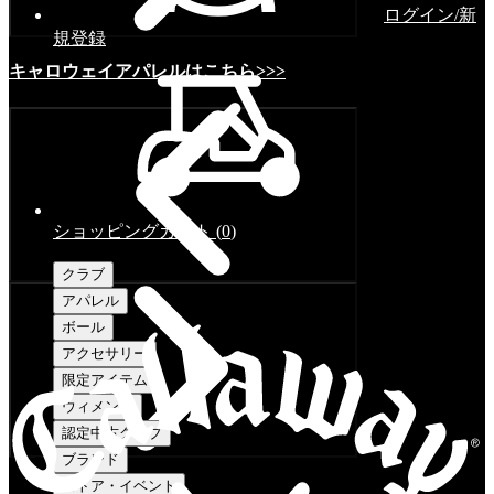
ログイン/新
規登録
キャロウェイアパレルはこちら>>>
ショッピングカート
(
0
)
クラブ
アパレル
ボール
アクセサリー
限定アイテム
ウィメンズ
認定中古クラブ
ブランド
ストア・イベント