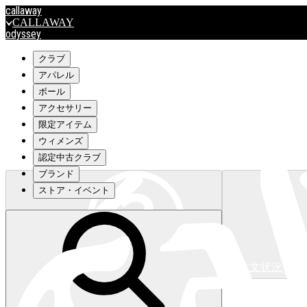
callaway
CALLAWAY
odyssey
ODYSSEY
travismathew
クラブ
アパレル
ボール
outlet
アクセサリー
OUTLET
限定アイテム
ウィメンズ
キャロウェイアパレルはこちら>>>
認定中古クラブ
ブランド
ストア・イベント
注文状況
キャロウェイアパレルはこちら>>>