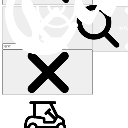
ログイン/新
ショッピングカート
(
0
)