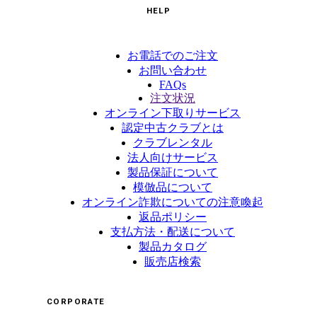
HELP
お電話でのご注文
お問い合わせ
FAQs
注文状況
オンライン下取りサービス
認定中古クラブとは
クラブレンタル
法人向けサービス
製品保証について
模倣品について
オンライン詐欺についての注意喚起
返品ポリシー
支払方法・配送について
製品カタログ
販売店検索
CORPORATE