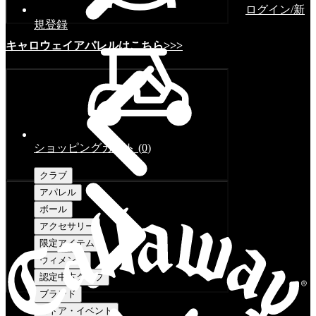
ログイン/新
規登録
キャロウェイアパレルはこちら>>>
ショッピングカート
(
0
)
クラブ
アパレル
ボール
アクセサリー
限定アイテム
ウィメンズ
認定中古クラブ
ブランド
ストア・イベント