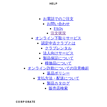
HELP
お電話でのご注文
お問い合わせ
FAQs
注文状況
オンライン下取りサービス
認定中古クラブとは
クラブレンタル
法人向けサービス
製品保証について
模倣品について
オンライン詐欺についての注意喚起
返品ポリシー
支払方法・配送について
製品カタログ
販売店検索
CORPORATE