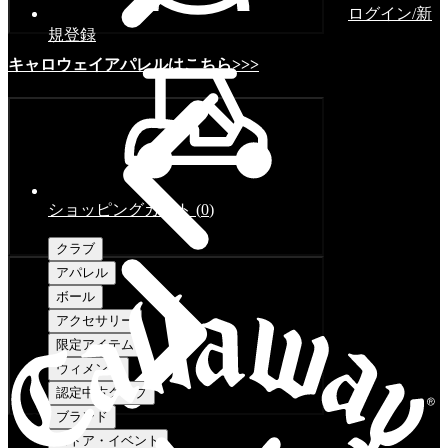
ログイン/新
規登録
キャロウェイアパレルはこちら>>>
ショッピングカート
(
0
)
クラブ
アパレル
ボール
アクセサリー
限定アイテム
ウィメンズ
認定中古クラブ
ブランド
ストア・イベント