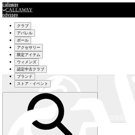
callaway
CALLAWAY
odyssey
ODYSSEY
travismathew
クラブ
アパレル
ボール
outlet
アクセサリー
OUTLET
限定アイテム
ウィメンズ
キャロウェイアパレルはこちら>>>
認定中古クラブ
ブランド
ストア・イベント
注文状況
キャロウェイアパレルはこちら>>>