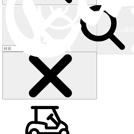
ログイン/新
ショッピングカート
(
0
)