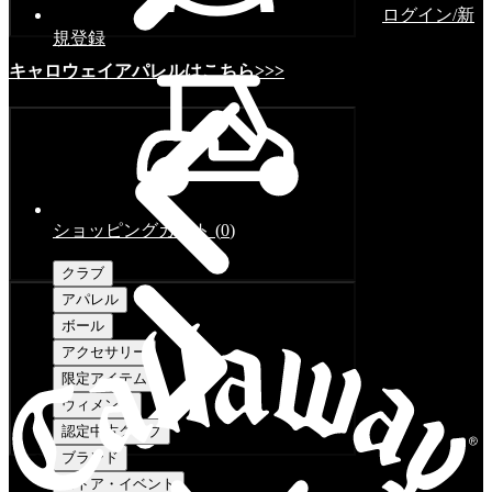
ログイン/新
規登録
キャロウェイアパレルはこちら>>>
ショッピングカート
(
0
)
クラブ
アパレル
ボール
アクセサリー
限定アイテム
ウィメンズ
認定中古クラブ
ブランド
ストア・イベント