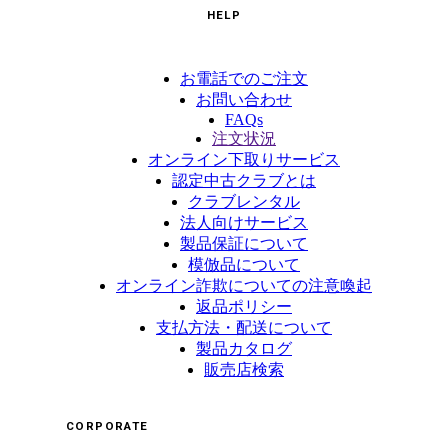
HELP
お電話でのご注文
お問い合わせ
FAQs
注文状況
オンライン下取りサービス
認定中古クラブとは
クラブレンタル
法人向けサービス
製品保証について
模倣品について
オンライン詐欺についての注意喚起
返品ポリシー
支払方法・配送について
製品カタログ
販売店検索
CORPORATE