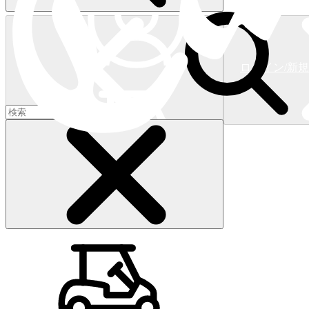
ログイン/新
ショッピングカート
(
0
)