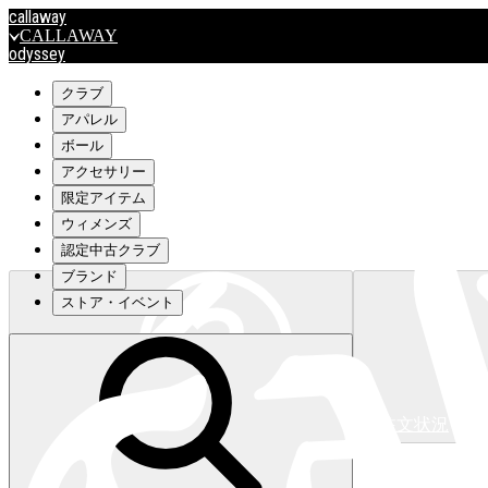
callaway
CALLAWAY
odyssey
ODYSSEY
travismathew
クラブ
アパレル
ボール
outlet
アクセサリー
OUTLET
限定アイテム
ウィメンズ
キャロウェイアパレルはこちら>>>
認定中古クラブ
ブランド
ストア・イベント
注文状況
キャロウェイアパレルはこちら>>>