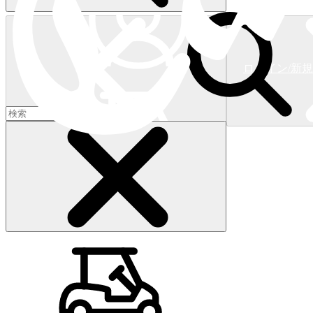
ログイン/新
ショッピングカート
(
0
)