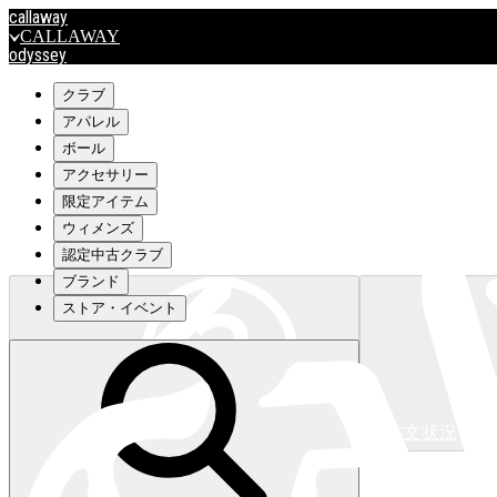
callaway
CALLAWAY
odyssey
ODYSSEY
travismathew
クラブ
アパレル
ボール
outlet
アクセサリー
OUTLET
限定アイテム
ウィメンズ
キャロウェイアパレルはこちら>>>
認定中古クラブ
ブランド
ストア・イベント
注文状況
キャロウェイアパレルはこちら>>>