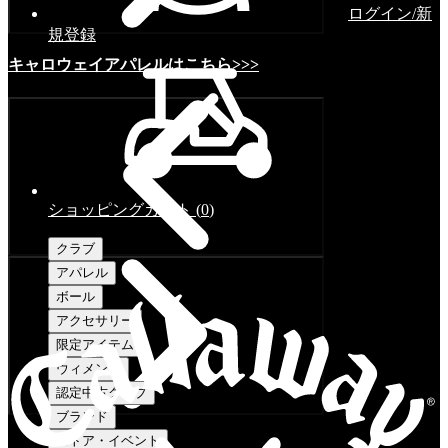
ログイン/新
規登録
キャロウェイアパレルはこちら>>>
ショッピングカート
(
0
)
クラブ
アパレル
ボール
アクセサリー
限定アイテム
ウィメンズ
認定中古クラブ
ブランド
ストア・イベント