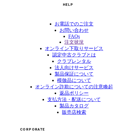
HELP
お電話でのご注文
お問い合わせ
FAQs
注文状況
オンライン下取りサービス
認定中古クラブとは
クラブレンタル
法人向けサービス
製品保証について
模倣品について
オンライン詐欺についての注意喚起
返品ポリシー
支払方法・配送について
製品カタログ
販売店検索
CORPORATE