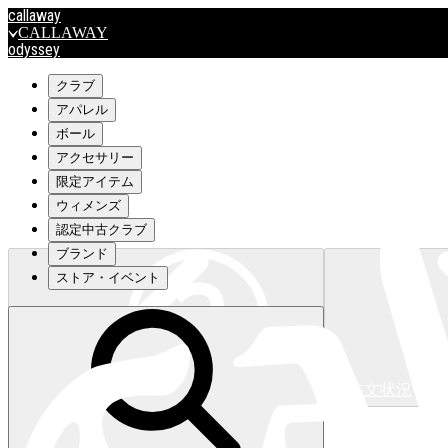
callaway
CALLAWAY
odyssey
ODYSSEY
travismathew
クラブ
アパレル
ボール
outlet
アクセサリー
OUTLET
限定アイテム
ウィメンズ
キャロウェイアパレルはこちら>>>
認定中古クラブ
ブランド
ストア・イベント
注文状況
キャロウェイアパレルはこちら>>>