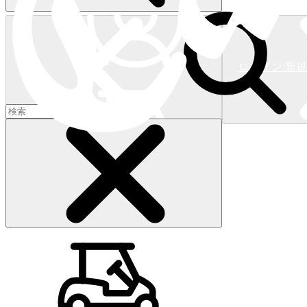
ログイン/新
ショッピングカート
(
0
)