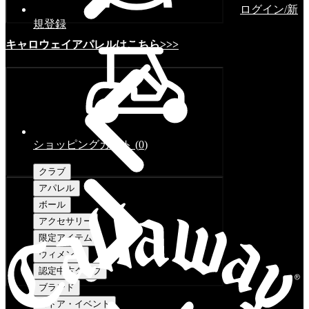
ログイン/新
規登録
キャロウェイアパレルはこちら>>>
ショッピングカート
(
0
)
クラブ
アパレル
ボール
アクセサリー
限定アイテム
ウィメンズ
認定中古クラブ
ブランド
ストア・イベント