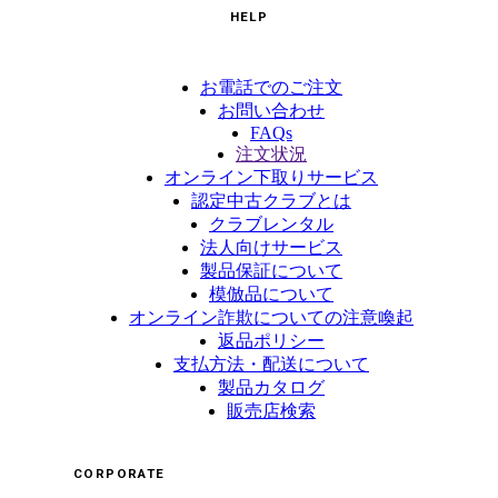
HELP
お電話でのご注文
お問い合わせ
FAQs
注文状況
オンライン下取りサービス
認定中古クラブとは
クラブレンタル
法人向けサービス
製品保証について
模倣品について
オンライン詐欺についての注意喚起
返品ポリシー
支払方法・配送について
製品カタログ
販売店検索
CORPORATE