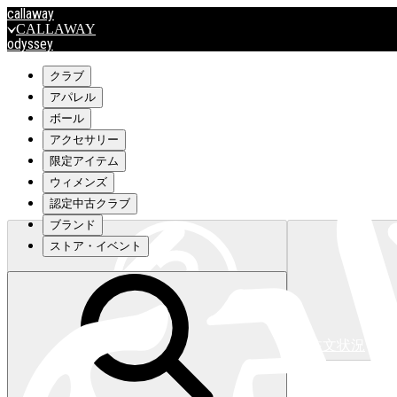
callaway
CALLAWAY
odyssey
ODYSSEY
travismathew
クラブ
アパレル
ボール
outlet
アクセサリー
OUTLET
限定アイテム
ウィメンズ
キャロウェイアパレルはこちら>>>
認定中古クラブ
ブランド
ストア・イベント
注文状況
キャロウェイアパレルはこちら>>>