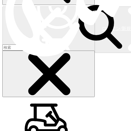
ログイン/新
ショッピングカート
(
0
)