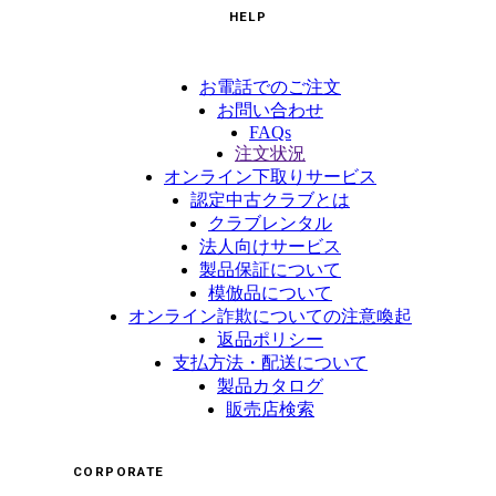
HELP
お電話でのご注文
お問い合わせ
FAQs
注文状況
オンライン下取りサービス
認定中古クラブとは
クラブレンタル
法人向けサービス
製品保証について
模倣品について
オンライン詐欺についての注意喚起
返品ポリシー
支払方法・配送について
製品カタログ
販売店検索
CORPORATE