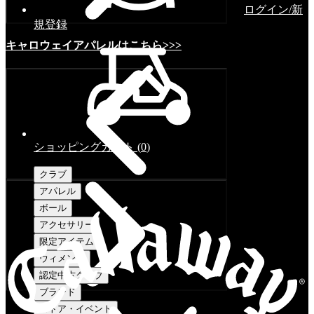
ログイン/新
規登録
キャロウェイアパレルはこちら>>>
ショッピングカート
(
0
)
クラブ
アパレル
ボール
アクセサリー
限定アイテム
ウィメンズ
認定中古クラブ
ブランド
ストア・イベント