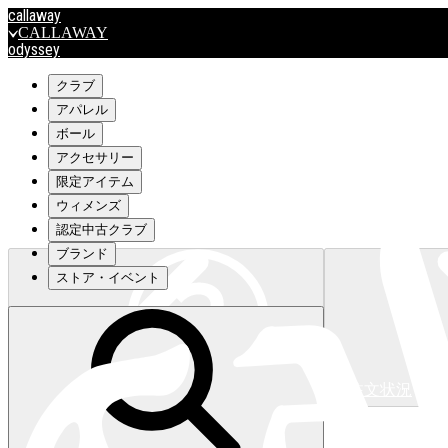
callaway
CALLAWAY
odyssey
ODYSSEY
travismathew
クラブ
アパレル
ボール
outlet
アクセサリー
OUTLET
限定アイテム
ウィメンズ
キャロウェイアパレルはこちら>>>
認定中古クラブ
ブランド
ストア・イベント
注文状況
キャロウェイアパレルはこちら>>>