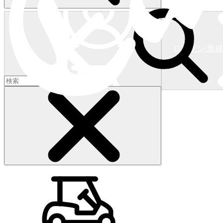
ログイン/新
ショッピングカート
(
0
)