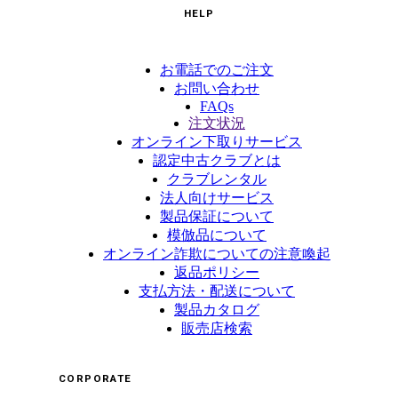
HELP
お電話でのご注文
お問い合わせ
FAQs
注文状況
オンライン下取りサービス
認定中古クラブとは
クラブレンタル
法人向けサービス
製品保証について
模倣品について
オンライン詐欺についての注意喚起
返品ポリシー
支払方法・配送について
製品カタログ
販売店検索
CORPORATE