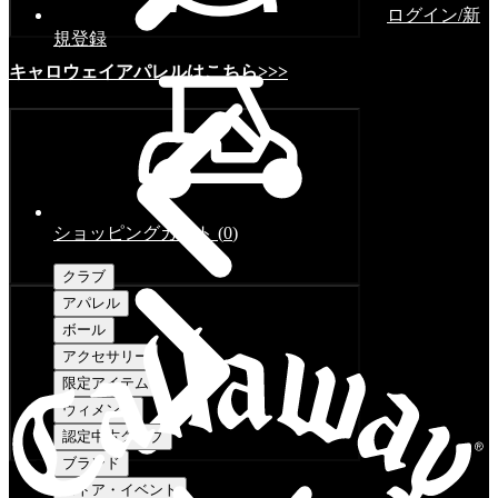
ログイン/新
規登録
キャロウェイアパレルはこちら>>>
ショッピングカート
(
0
)
クラブ
アパレル
ボール
アクセサリー
限定アイテム
ウィメンズ
認定中古クラブ
ブランド
ストア・イベント