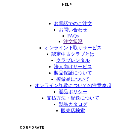
HELP
お電話でのご注文
お問い合わせ
FAQs
注文状況
オンライン下取りサービス
認定中古クラブとは
クラブレンタル
法人向けサービス
製品保証について
模倣品について
オンライン詐欺についての注意喚起
返品ポリシー
支払方法・配送について
製品カタログ
販売店検索
CORPORATE