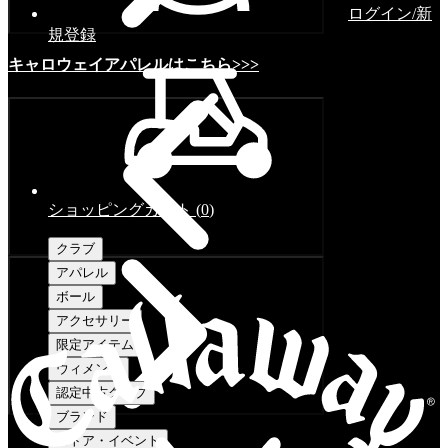
ログイン/新
規登録
キャロウェイアパレルはこちら>>>
ショッピングカート
(
0
)
クラブ
アパレル
ボール
アクセサリー
限定アイテム
ウィメンズ
認定中古クラブ
ブランド
ストア・イベント