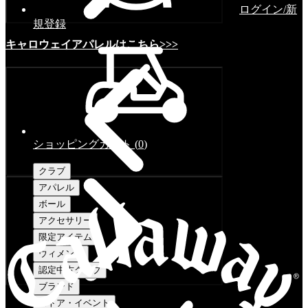
ログイン/新
規登録
キャロウェイアパレルはこちら>>>
ショッピングカート
(
0
)
クラブ
アパレル
ボール
アクセサリー
限定アイテム
ウィメンズ
認定中古クラブ
ブランド
ストア・イベント