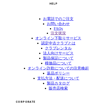
HELP
お電話でのご注文
お問い合わせ
FAQs
注文状況
オンライン下取りサービス
認定中古クラブとは
クラブレンタル
法人向けサービス
製品保証について
模倣品について
オンライン詐欺についての注意喚起
返品ポリシー
支払方法・配送について
製品カタログ
販売店検索
CORPORATE