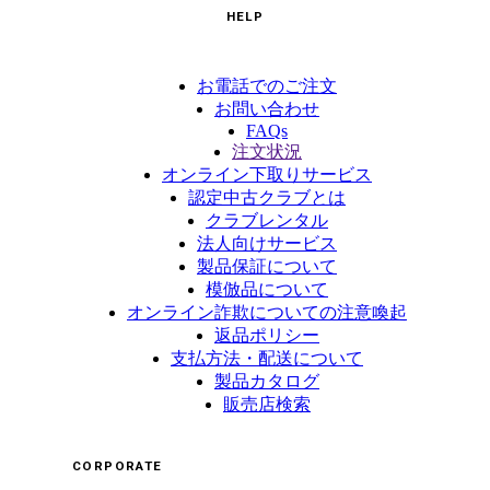
HELP
お電話でのご注文
お問い合わせ
FAQs
注文状況
オンライン下取りサービス
認定中古クラブとは
クラブレンタル
法人向けサービス
製品保証について
模倣品について
オンライン詐欺についての注意喚起
返品ポリシー
支払方法・配送について
製品カタログ
販売店検索
CORPORATE