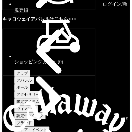
ログイン/新
規登録
キャロウェイアパレルはこちら>>>
ショッピングカート
(
0
)
クラブ
アパレル
ボール
アクセサリー
限定アイテム
ウィメンズ
認定中古クラブ
ブランド
ストア・イベント