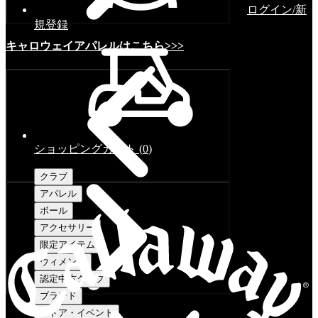
ログイン/新
規登録
キャロウェイアパレルはこちら>>>
ショッピングカート
(
0
)
クラブ
アパレル
ボール
アクセサリー
限定アイテム
ウィメンズ
認定中古クラブ
ブランド
ストア・イベント