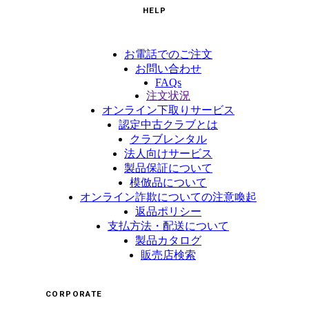
HELP
お電話でのご注文
お問い合わせ
FAQs
注文状況
オンライン下取りサービス
認定中古クラブとは
クラブレンタル
法人向けサービス
製品保証について
模倣品について
オンライン詐欺についての注意喚起
返品ポリシー
支払方法・配送について
製品カタログ
販売店検索
CORPORATE