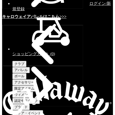
ログイン/新
規登録
キャロウェイアパレルはこちら>>>
ショッピングカート
(
0
)
クラブ
アパレル
ボール
アクセサリー
限定アイテム
ウィメンズ
認定中古クラブ
ブランド
ストア・イベント