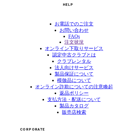
HELP
お電話でのご注文
お問い合わせ
FAQs
注文状況
オンライン下取りサービス
認定中古クラブとは
クラブレンタル
法人向けサービス
製品保証について
模倣品について
オンライン詐欺についての注意喚起
返品ポリシー
支払方法・配送について
製品カタログ
販売店検索
CORPORATE