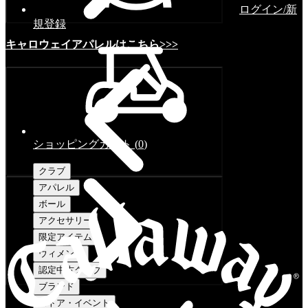
ログイン/新
規登録
キャロウェイアパレルはこちら>>>
ショッピングカート
(
0
)
クラブ
アパレル
ボール
アクセサリー
限定アイテム
ウィメンズ
認定中古クラブ
ブランド
ストア・イベント