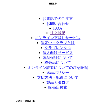
HELP
お電話でのご注文
お問い合わせ
FAQs
注文状況
オンライン下取りサービス
認定中古クラブとは
クラブレンタル
法人向けサービス
製品保証について
模倣品について
オンライン詐欺についての注意喚起
返品ポリシー
支払方法・配送について
製品カタログ
販売店検索
CORPORATE