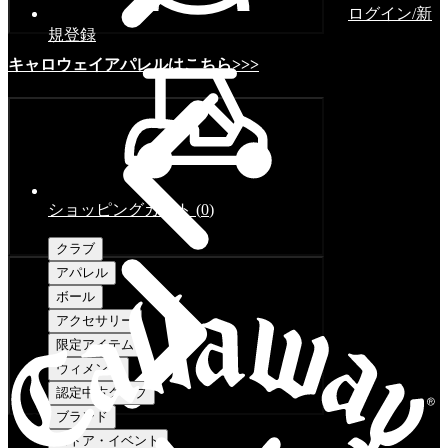
ログイン/新
規登録
キャロウェイアパレルはこちら>>>
ショッピングカート
(
0
)
クラブ
アパレル
ボール
アクセサリー
限定アイテム
ウィメンズ
認定中古クラブ
ブランド
ストア・イベント