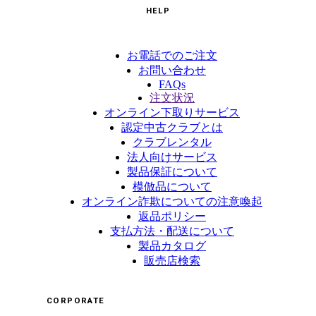
HELP
お電話でのご注文
お問い合わせ
FAQs
注文状況
オンライン下取りサービス
認定中古クラブとは
クラブレンタル
法人向けサービス
製品保証について
模倣品について
オンライン詐欺についての注意喚起
返品ポリシー
支払方法・配送について
製品カタログ
販売店検索
CORPORATE