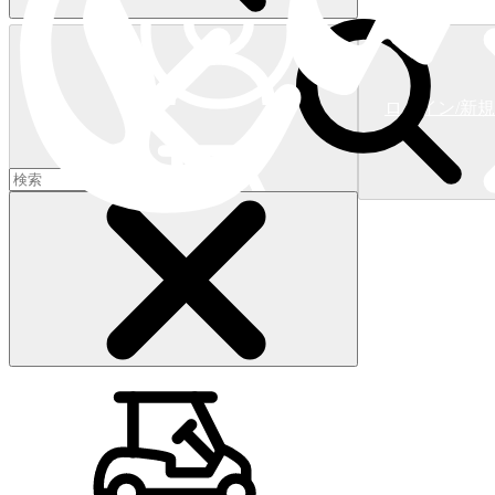
ログイン/新
ショッピングカート
(
0
)