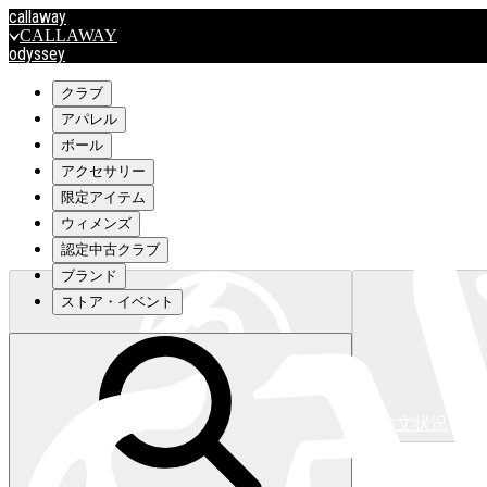
callaway
CALLAWAY
odyssey
ODYSSEY
travismathew
クラブ
アパレル
ボール
outlet
アクセサリー
OUTLET
限定アイテム
ウィメンズ
キャロウェイアパレルはこちら>>>
認定中古クラブ
ブランド
ストア・イベント
注文状況
キャロウェイアパレルはこちら>>>