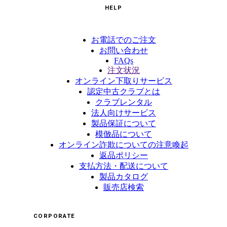
HELP
お電話でのご注文
お問い合わせ
FAQs
注文状況
オンライン下取りサービス
認定中古クラブとは
クラブレンタル
法人向けサービス
製品保証について
模倣品について
オンライン詐欺についての注意喚起
返品ポリシー
支払方法・配送について
製品カタログ
販売店検索
CORPORATE