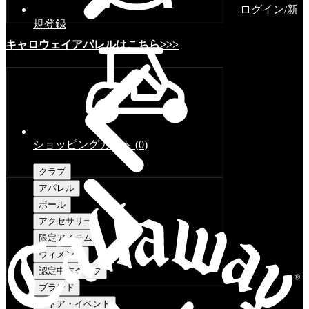
ログイン/新
規登録
キャロウェイアパレルはこちら>>>
ショッピングカート
(
0
)
クラブ
アパレル
ボール
アクセサリー
限定アイテム
ウィメンズ
認定中古クラブ
ブランド
ストア・イベント