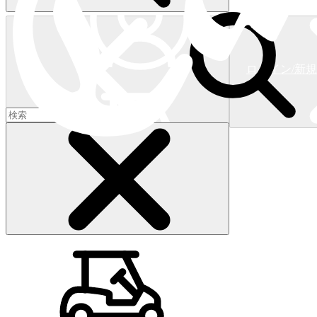
ログイン/新
ショッピングカート
(
0
)