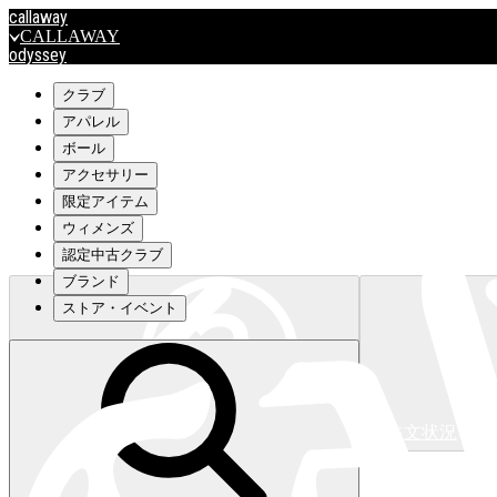
callaway
CALLAWAY
odyssey
ODYSSEY
travismathew
クラブ
アパレル
ボール
outlet
アクセサリー
OUTLET
限定アイテム
ウィメンズ
キャロウェイアパレルはこちら>>>
認定中古クラブ
ブランド
ストア・イベント
注文状況
キャロウェイアパレルはこちら>>>