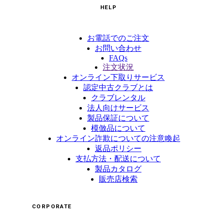
HELP
お電話でのご注文
お問い合わせ
FAQs
注文状況
オンライン下取りサービス
認定中古クラブとは
クラブレンタル
法人向けサービス
製品保証について
模倣品について
オンライン詐欺についての注意喚起
返品ポリシー
支払方法・配送について
製品カタログ
販売店検索
CORPORATE