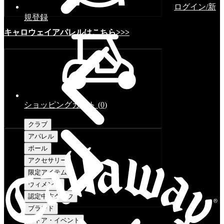
ログイン/新
規登録
キャロウェイアパレルはこちら>>>
ショッピングカート
(
0
)
クラブ
アパレル
ボール
アクセサリー
限定アイテム
ウィメンズ
認定中古クラブ
ブランド
ストア・イベント