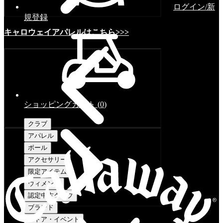
ログイン/新
規登録
キャロウェイアパレルはこちら>>>
ショッピングカート
(
0
)
クラブ
アパレル
ボール
アクセサリー
限定アイテム
ウィメンズ
認定中古クラブ
ブランド
ストア・イベント