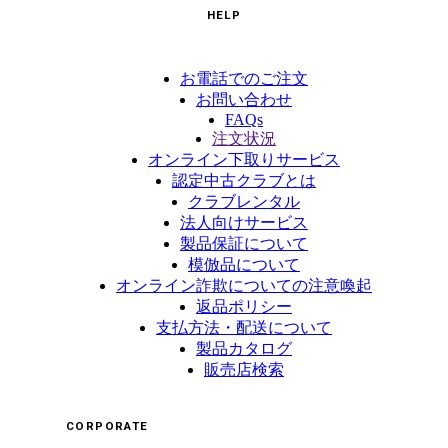
HELP
お電話でのご注文
お問い合わせ
FAQs
注文状況
オンライン下取りサービス
認定中古クラブとは
クラブレンタル
法人向けサービス
製品保証について
模倣品について
オンライン詐欺についての注意喚起
返品ポリシー
支払方法・配送について
製品カタログ
販売店検索
CORPORATE