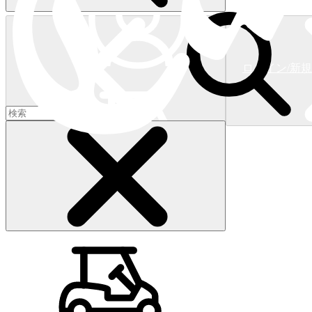
ログイン/新
ショッピングカート
(
0
)