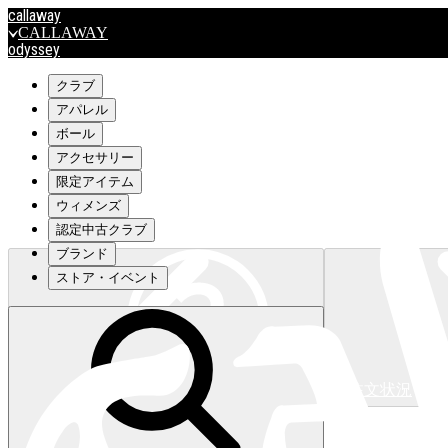
callaway
CALLAWAY
odyssey
ODYSSEY
travismathew
クラブ
アパレル
ボール
outlet
アクセサリー
OUTLET
限定アイテム
ウィメンズ
キャロウェイアパレルはこちら>>>
認定中古クラブ
ブランド
ストア・イベント
注文状況
キャロウェイアパレルはこちら>>>