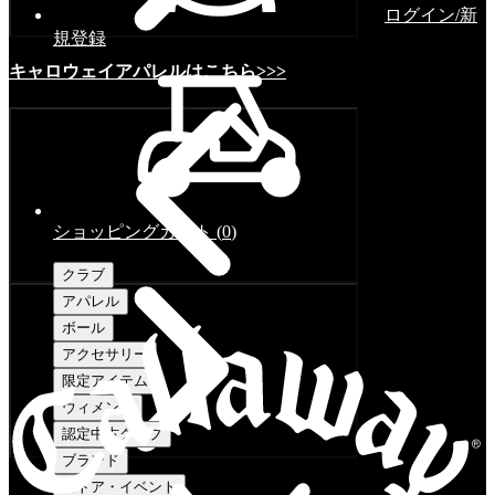
ログイン/新
規登録
キャロウェイアパレルはこちら>>>
ショッピングカート
(
0
)
クラブ
アパレル
ボール
アクセサリー
限定アイテム
ウィメンズ
認定中古クラブ
ブランド
ストア・イベント