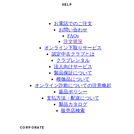
HELP
お電話でのご注文
お問い合わせ
FAQs
注文状況
オンライン下取りサービス
認定中古クラブとは
クラブレンタル
法人向けサービス
製品保証について
模倣品について
オンライン詐欺についての注意喚起
返品ポリシー
支払方法・配送について
製品カタログ
販売店検索
CORPORATE