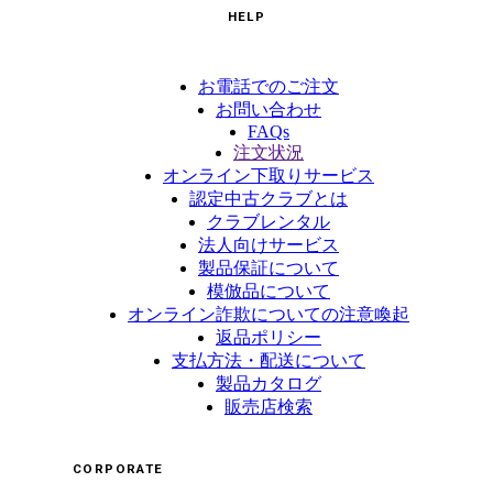
HELP
お電話でのご注文
お問い合わせ
FAQs
注文状況
オンライン下取りサービス
認定中古クラブとは
クラブレンタル
法人向けサービス
製品保証について
模倣品について
オンライン詐欺についての注意喚起
返品ポリシー
支払方法・配送について
製品カタログ
販売店検索
CORPORATE