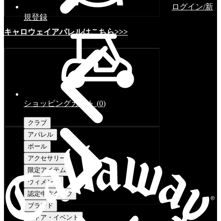
ログイン/新
規登録
キャロウェイアパレルはこちら>>>
ショッピングカート
(
0
)
クラブ
アパレル
ボール
アクセサリー
限定アイテム
ウィメンズ
認定中古クラブ
ブランド
ストア・イベント