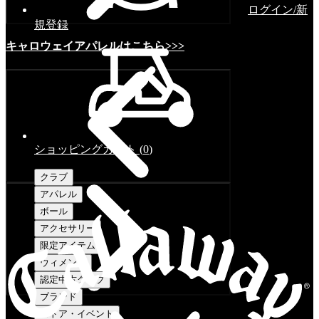
ログイン/新
規登録
キャロウェイアパレルはこちら>>>
ショッピングカート
(
0
)
クラブ
アパレル
ボール
アクセサリー
限定アイテム
ウィメンズ
認定中古クラブ
ブランド
ストア・イベント