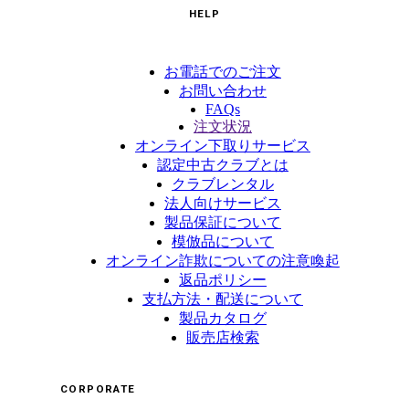
HELP
お電話でのご注文
お問い合わせ
FAQs
注文状況
オンライン下取りサービス
認定中古クラブとは
クラブレンタル
法人向けサービス
製品保証について
模倣品について
オンライン詐欺についての注意喚起
返品ポリシー
支払方法・配送について
製品カタログ
販売店検索
CORPORATE