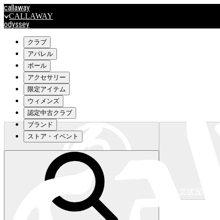
callaway
CALLAWAY
odyssey
ODYSSEY
travismathew
クラブ
アパレル
ボール
outlet
アクセサリー
OUTLET
限定アイテム
ウィメンズ
キャロウェイアパレルはこちら>>>
認定中古クラブ
ブランド
ストア・イベント
注文状況
キャロウェイアパレルはこちら>>>