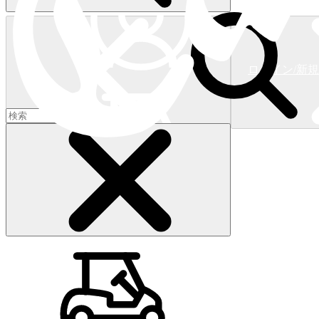
ログイン/新
ショッピングカート
(
0
)