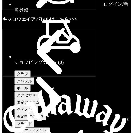
ログイン/新
規登録
キャロウェイアパレルはこちら>>>
ショッピングカート
(
0
)
クラブ
アパレル
ボール
アクセサリー
限定アイテム
ウィメンズ
認定中古クラブ
ブランド
ストア・イベント