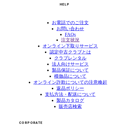
HELP
お電話でのご注文
お問い合わせ
FAQs
注文状況
オンライン下取りサービス
認定中古クラブとは
クラブレンタル
法人向けサービス
製品保証について
模倣品について
オンライン詐欺についての注意喚起
返品ポリシー
支払方法・配送について
製品カタログ
販売店検索
CORPORATE