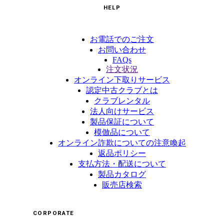
HELP
お電話でのご注文
お問い合わせ
FAQs
注文状況
オンライン下取りサービス
認定中古クラブとは
クラブレンタル
法人向けサービス
製品保証について
模倣品について
オンライン詐欺についての注意喚起
返品ポリシー
支払方法・配送について
製品カタログ
販売店検索
CORPORATE