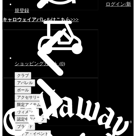
ログイン/新
規登録
キャロウェイアパレルはこちら>>>
ショッピングカート
(
0
)
クラブ
アパレル
ボール
アクセサリー
限定アイテム
ウィメンズ
認定中古クラブ
ブランド
ストア・イベント